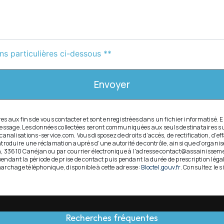
ns particulières ci-dessous **
Envoyer
aux fins de vous contacter et sont enregistrées dans un fichier informatisé. E
e message. Les données collectées seront communiquées aux seuls destinataires s
sations-service.com. Vous disposez de droits d’accès, de rectification, d’efface
introduire une réclamation auprès d’une autorité de contrôle, ainsi que d’organi
on, 33610 Canéjan ou par courrier électronique à l'adresse contact@assainissemen
ant la période de prise de contact puis pendant la durée de prescription légale
démarchage téléphonique, disponible à cette adresse:
Bloctel.gouv.fr
. Consultez le s
Recherches fréquentes