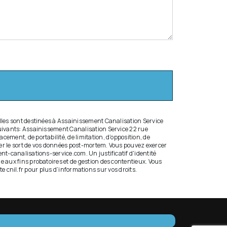
lles sont destinées à Assainissement Canalisation Service
uivants: Assainissement Canalisation Service 22 rue
ment, de portabilité, de limitation, d’opposition, de
ser le sort de vos données post-mortem. Vous pouvez exercer
t-canalisations-service.com. Un justificatif d'identité
 aux fins probatoires et de gestion des contentieux. Vous
ite cnil.fr pour plus d’informations sur vos droits.