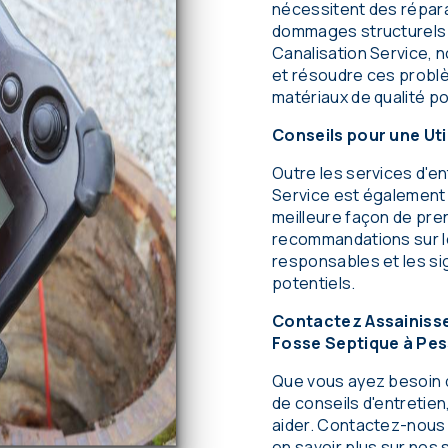
nécessitent des répar
dommages structurels
Canalisation Service, 
et résoudre ces problè
matériaux de qualité pou
Conseils pour une Uti
Outre les services d'e
Service est également l
meilleure façon de pre
recommandations sur les
responsables et les si
potentiels.
Contactez Assainisse
Fosse Septique à Pe
Que vous ayez besoin 
de conseils d'entretie
aider. Contactez-nous d
en savoir plus sur nos