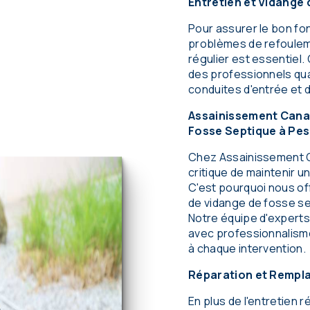
Entretien et Vidange
Pour assurer le bon f
problèmes de refouleme
régulier est essentiel.
des professionnels qual
conduites d'entrée et d
Assainissement Canal
Fosse Septique à Pe
Chez Assainissement C
critique de maintenir u
C'est pourquoi nous o
de vidange de fosse se
Notre équipe d'experts
avec professionnalisme 
à chaque intervention.
Réparation et Rempl
En plus de l'entretien r