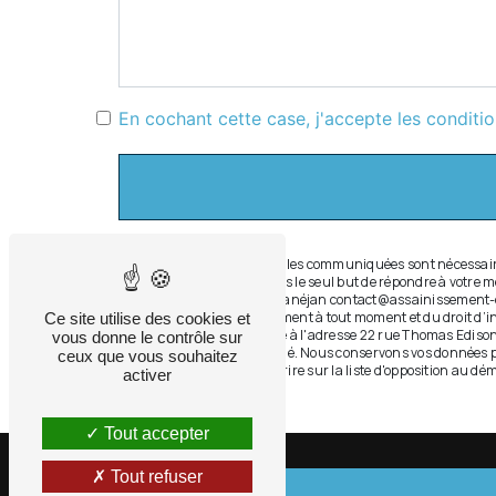
En cochant cette case, j'accepte les conditio
** Les données personnelles communiquées sont nécessaires 
et ses sous-traitants dans le seul but de répondre à votr
Thomas Edison, 33610 Canéjan contact@assainissement-canali
retrait de votre consentement à tout moment et du droit d’
Ce site utilise des cookies et
ces droits par voie postale à l'adresse 22 rue Thomas Edis
vous donne le contrôle sur
pourra vous être demandé. Nous conservons vos données pend
ceux que vous souhaitez
avez le droit de vous inscrire sur la liste d'opposition au 
activer
Tout accepter
Tout refuser