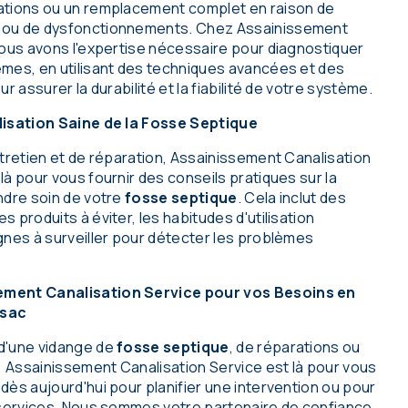
ations ou un remplacement complet en raison de
 ou de dysfonctionnements. Chez Assainissement
nous avons l'expertise nécessaire pour diagnostiquer
mes, en utilisant des techniques avancées et des
r assurer la durabilité et la fiabilité de votre système.
lisation Saine de la Fosse Septique
ntretien et de réparation, Assainissement Canalisation
à pour vous fournir des conseils pratiques sur la
ndre soin de votre
fosse septique
. Cela inclut des
 produits à éviter, les habitudes d'utilisation
gnes à surveiller pour détecter les problèmes
ment Canalisation Service pour vos Besoins en
ssac
d'une vidange de
fosse septique
, de réparations ou
n, Assainissement Canalisation Service est là pour vous
ès aujourd'hui pour planifier une intervention ou pour
 services. Nous sommes votre partenaire de confiance