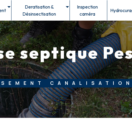
Deratisation &
Inspection
ent
Hydrocura
Désinsectisation
caméra
se septique Pe
SSEMENT CANALISATION